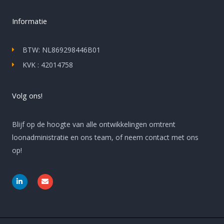
Informatie
BTW: NL869298446B01
KVK : 42014758
Volg ons!
Blijf op de hoogte van alle ontwikkelingen omtrent
loonadministratie en ons team, of neem contact met ons
op!
L
E
i
n
n
v
k
e
e
l
d
o
i
p