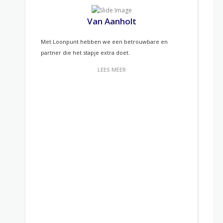
Van Aanholt
Met Loonpunt hebben we een betrouwbare en
Omd
partner die het stapje extra doet.
moe
sa
LEES MEER
Maa
kla
com
zij
Een
con