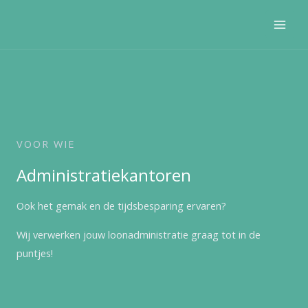
Ga
Mai
naar
Men
de
inhoud
VOOR WIE
Administratiekantoren
Ook het gemak en de tijdsbesparing ervaren?
Wij verwerken jouw loonadministratie graag tot in de
puntjes!