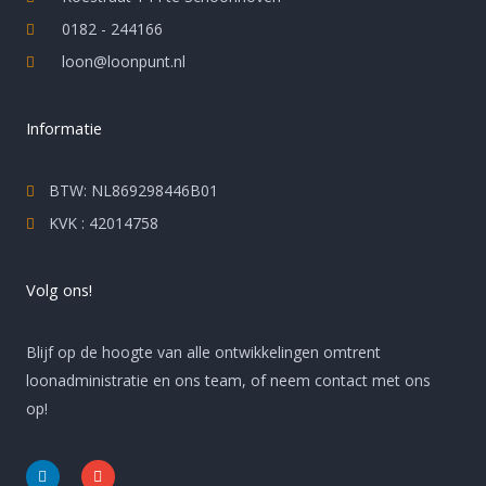
0182 - 244166
loon@loonpunt.nl
Informatie
BTW: NL869298446B01
KVK : 42014758
Volg ons!
Blijf op de hoogte van alle ontwikkelingen omtrent
loonadministratie en ons team, of neem contact met ons
op!
L
E
i
n