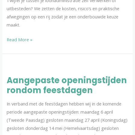
Twijfel je tussen je loonadministratie zelf verwerken of
je
uitbesteden? We zetten de kosten, risico’s en praktische
de
afwegingen op een rij zodat je een onderbouwde keuze
juiste
maakt.
keuze
Read More »
Aangepaste
openingstijden
Aangepaste openingstijden
rondom
rondom feestdagen
feestdagen
In verband met de feestdagen hebben wij in de komende
periode aangepaste openingstijden: maandag 6 april
(Tweede Paasdag) gesloten maandag 27 april (Koningsdag)
gesloten donderdag 14 mei (Hemelvaartsdag) gesloten