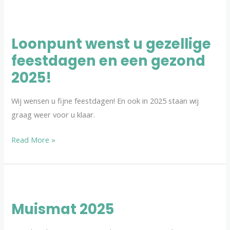
Loonpunt
wenst
Loonpunt wenst u gezellige
u
feestdagen en een gezond
gezellige
feestdagen
2025!
en
een
Wij wensen u fijne feestdagen! En ook in 2025 staan wij
gezond
graag weer voor u klaar.
2025!
Read More »
Muismat
2025
Muismat 2025