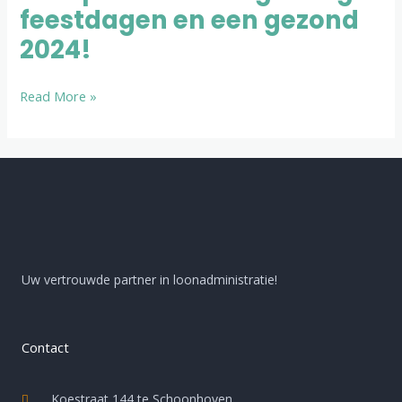
feestdagen en een gezond
gezellige
feestdagen
2024!
en
een
Read More »
gezond
2024!
Uw vertrouwde partner in loonadministratie!
Contact
Koestraat 144 te Schoonhoven