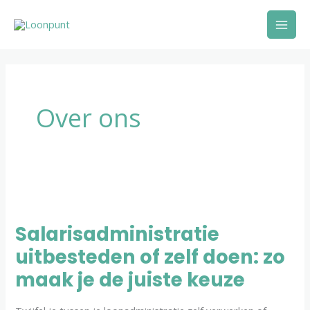
Ga
Mai
naar
Men
de
inhoud
Over ons
Salarisadministratie
uitbesteden
Salarisadministratie
of
uitbesteden of zelf doen: zo
zelf
doen:
maak je de juiste keuze
zo
maak