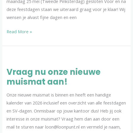
maandag 25 mei (Tweede Pinksterdag) gesloten Voor en na
deze feestdagen staan we uiteraard graag voor je klaar! Wij
wensen je alvast fijne dagen en een
Read More »
Vraag
nu
Vraag nu onze nieuwe
onze
muismat aan!
nieuwe
muismat
Onze nieuwe muismat is binnen en heeft een handige
aan!
kalender van 2026 inclusief een overzicht van alle feestdagen
en SV-dagen. Onmisbaar op jouw kantoor dus! Heb jij ook
interesse in onze muismat? Vraag hem dan aan door een
mail te sturen naar loon@loonpunt.nl en vermeld je naam,