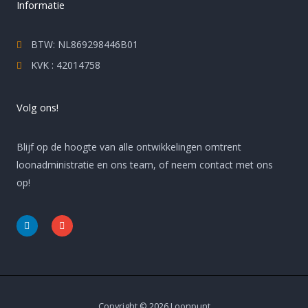
Informatie
BTW: NL869298446B01
KVK : 42014758
Volg ons!
Blijf op de hoogte van alle ontwikkelingen omtrent
loonadministratie en ons team, of neem contact met ons
op!
L
E
i
n
n
v
k
e
e
l
d
o
i
p
n
e
-
i
Copyright © 2026 Loonpunt