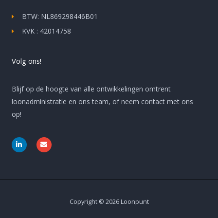
BTW: NL869298446B01
KVK : 42014758
Volg ons!
Blijf op de hoogte van alle ontwikkelingen omtrent
loonadministratie en ons team, of neem contact met ons
op!
L
E
i
n
n
v
k
e
e
l
d
o
i
p
n
e
-
i
Copyright © 2026 Loonpunt
n