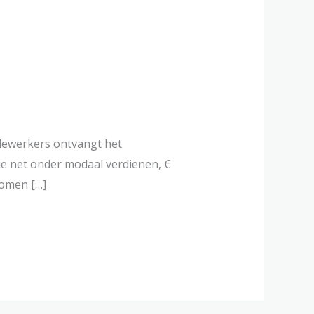
edewerkers ontvangt het
ie net onder modaal verdienen, €
komen […]