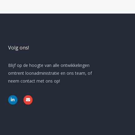
Volg ons!
Blijf op de hoogte van alle ontwikkelingen
omtrent loonadministratie en ons team, of
neem contact met ons op!
L
E
i
n
n
v
k
e
e
l
d
o
i
p
n
e
-
i