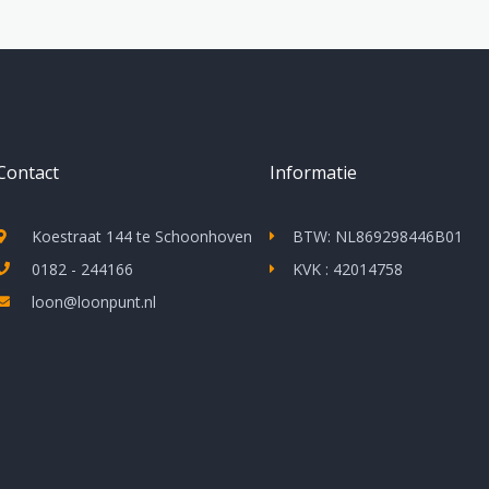
Contact
Informatie
Koestraat 144 te Schoonhoven
BTW: NL869298446B01
0182 - 244166
KVK : 42014758
loon@loonpunt.nl